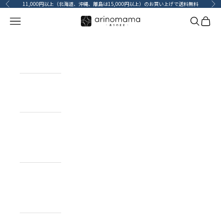
コンテンツへスキップ
11,000円以上（北海道、沖縄、離島は15,000円以上）のお買い上げで送料無料
前へ
次
メニューを開く
検索を開
カート
HOME
ホーム
ITEM
目的で探す
BRAND
ブランドで
探す
TOPICS
カーライフコ
ンテンツ