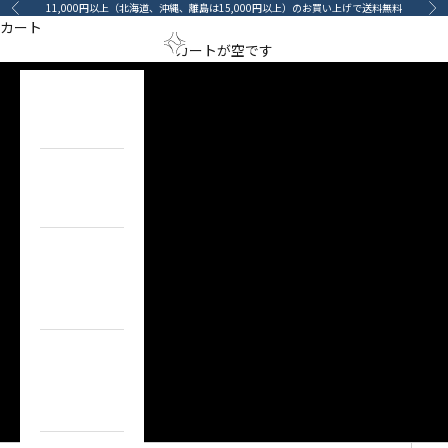
コンテンツへスキップ
11,000円以上（北海道、沖縄、離島は15,000円以上）のお買い上げで送料無料
前へ
次
カート
ポリッシュ
メニューを開く
検索を開
カート
arino‐mama（あ
カートが空です
POLISH
HOME
ホーム
ITEM
目的で探す
BRAND
ブランドで
探す
TOPICS
カーライフコ
ンテンツ