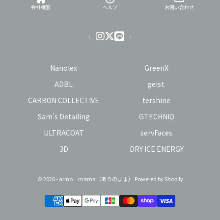
会社概要
ヘルプ
お問い合わせ
Nanolex
GreenX
ADBL
geist.
CARBON COLLECTIVE
tershine
Sam’s Detailing
GTECHNIQ
ULTRACOAT
servFaces
3D
DRY ICE ENERGY
© 2026 - arino‐mama（ありのまま） Powered by Shopify