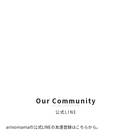
SAM'S DETAILING
SAM'S DETAILING
3 IN 1 POLISH｜3イン1ポリ
GLAZE｜グレイズ
ッシュ
セール価格
¥4,480
セール価格
¥4,480
Our Community
公式LINE
arinomamaの公式LINEの友達登録はこちらから。