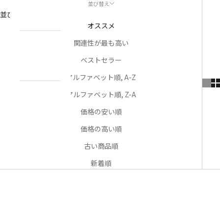
並び替え
NEWS
並び替え
お知らせ
オススメ
関連性が最も高い
ABOUT
私たちについ
ベストセラー
て
アルファベット順, A-Z
アルファベット順, Z-A
CONTACT
US
価格の安い順
お問い合わせ
価格の高い順
古い商品順
アカウント
新着順