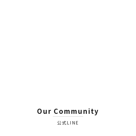
CARBON COLLECTIVE
Concours Ceramic Glaze｜
コンコース セラミックグレ
イズ
セール価格
¥5,980
Our Community
公式LINE