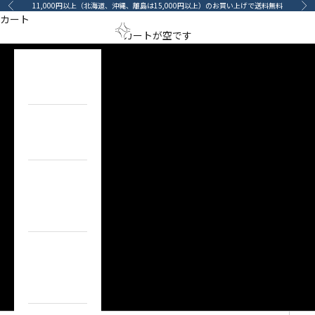
コンテンツへスキップ
11,000円以上（北海道、沖縄、離島は15,000円以上）のお買い上げで送料無料
前へ
次
カート
ポリッシュ
メニューを開く
検索を開
カート
arino‐mama（あ
カートが空です
POLISH
HOME
ホーム
ITEM
目的で探す
BRAND
ブランドで
探す
TOPICS
カーライフコ
ンテンツ