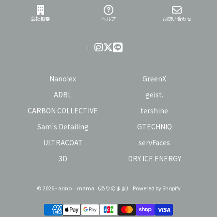
会社概要
ヘルプ
お問い合わせ
Nanolex
GreenX
ADBL
geist.
CARBON COLLECTIVE
tershine
Sam’s Detailing
GTECHNIQ
ULTRACOAT
servFaces
3D
DRY ICE ENERGY
© 2026 - arino‐mama（ありのまま） Powered by Shopify