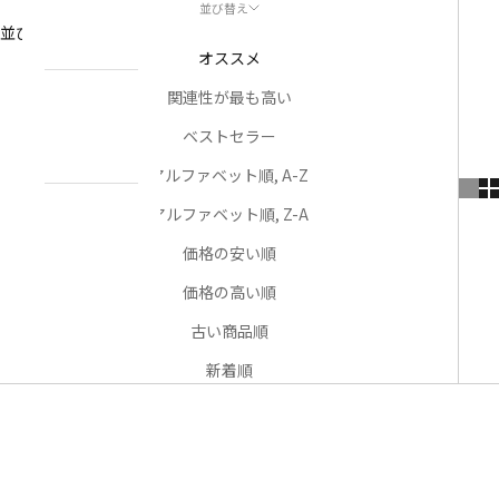
並び替え
NEWS
並び替え
お知らせ
オススメ
関連性が最も高い
ABOUT
私たちについ
ベストセラー
て
アルファベット順, A-Z
アルファベット順, Z-A
CONTACT
US
価格の安い順
お問い合わせ
価格の高い順
古い商品順
アカウント
新着順