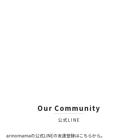
TERSHINE
ARMOUR DETAIL SUPPLY
Refined - Tire Shine Spray
GHOST - Tire Sealant｜高
｜サテン仕上げスプレータ
耐久 水性タイヤコーティン
イヤワックス
グ
セール価格
セール価格
¥3,880
¥5,980
Our Community
公式LINE
arinomamaの公式LINEの友達登録はこちらから。