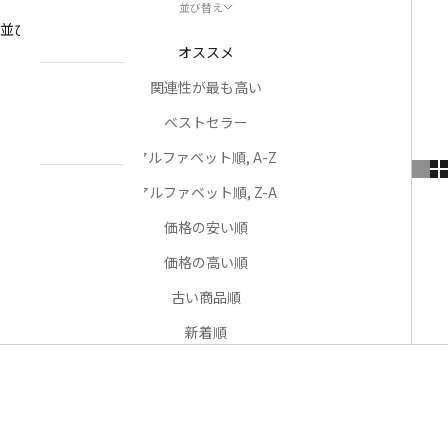
並び替え
NEWS
並び替え
お知らせ
オススメ
関連性が最も高い
ABOUT
私たちについ
ベストセラー
て
アルファベット順, A-Z
アルファベット順, Z-A
CONTACT
US
価格の安い順
お問い合わせ
価格の高い順
古い商品順
アカウント
新着順