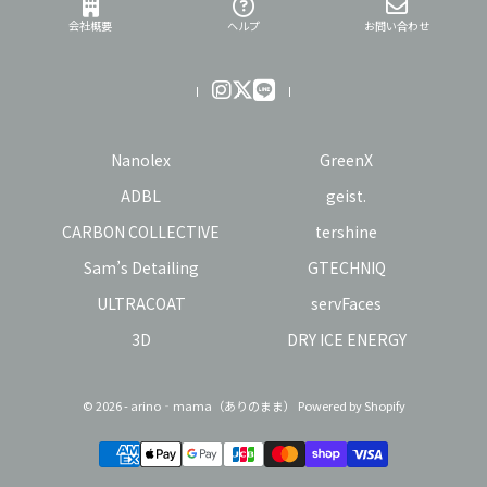
会社概要
ヘルプ
お問い合わせ
Nanolex
GreenX
ADBL
geist.
CARBON COLLECTIVE
tershine
Sam’s Detailing
GTECHNIQ
ULTRACOAT
servFaces
3D
DRY ICE ENERGY
© 2026 - arino‐mama（ありのまま） Powered by Shopify