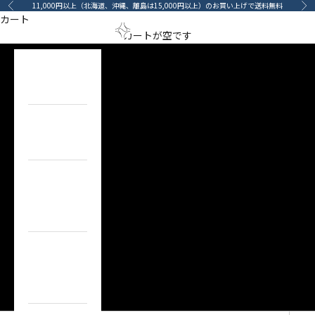
コンテンツへスキップ
11,000円以上（北海道、沖縄、離島は15,000円以上）のお買い上げで送料無料
前へ
次
カート
ホイール&トリム
メニューを開く
検索を開
カート
arino‐mama（あ
カートが空です
Wheels & Trim
HOME
ホーム
ITEM
目的で探す
BRAND
ブランドで
探す
TOPICS
カーライフコ
ンテンツ