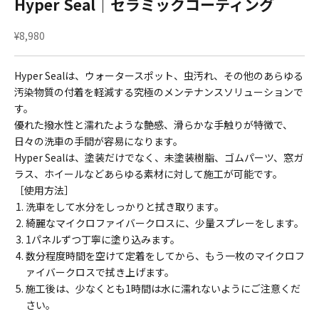
Hyper Seal｜セラミックコーティング
セール価格
¥8,980
Hyper Sealは、ウォータースポット、虫汚れ、その他のあらゆる
汚染物質の付着を軽減する究極のメンテナンスソリューションで
す。
優れた撥水性と濡れたような艶感、滑らかな手触りが特徴で、
日々の洗車の手間が容易になります。
Hyper Sealは、塗装だけでなく、未塗装樹脂、ゴムパーツ、窓ガ
ラス、ホイールなどあらゆる素材に対して施工が可能です。
［使用方法］
洗車をして水分をしっかりと拭き取ります。
綺麗なマイクロファイバークロスに、少量スプレーをします。
1パネルずつ丁寧に塗り込みます。
数分程度時間を空けて定着をしてから、もう一枚のマイクロフ
ァイバークロスで拭き上げます。
施工後は、少なくとも1時間は水に濡れないようにご注意くだ
さい。