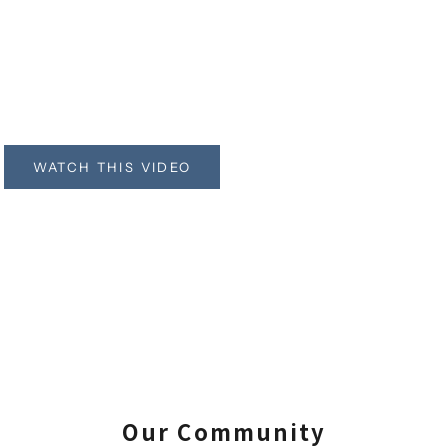
Super Slick Surface
Hyper Seal
WATCH THIS VIDEO
Our Community