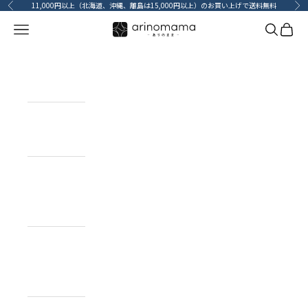
コンテンツへスキップ
11,000円以上（北海道、沖縄、離島は15,000円以上）のお買い上げで送料無料
前へ
次
メニューを開く
検索を開
カート
HOME
ホーム
ITEM
目的で探す
BRAND
ブランドで
探す
TOPICS
カーライフコ
ンテンツ