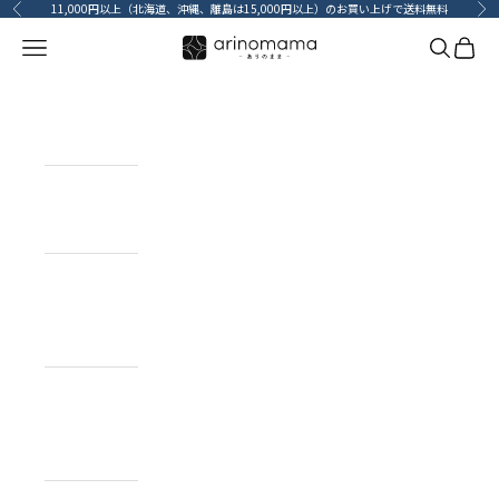
コンテンツへスキップ
11,000円以上（北海道、沖縄、離島は15,000円以上）のお買い上げで送料無料
前へ
次
メニューを開く
検索を開
カート
HOME
ホーム
ITEM
目的で探す
BRAND
ブランドで
探す
TOPICS
カーライフコ
ンテンツ