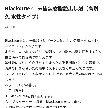
Blackouter｜未塗装樹脂艶出し剤（高耐
久 水性タイプ）
セール価格
¥4,980
Blackouterは、未塗装樹脂パーツの艶出し、保護をする水性ベ
ースのドレッシングです。
水性ベースでありながら、溶剤ベースの艶出し剤に匹敵する耐久
性と深みのある色味を与えます。
紫外線により白く色褪せてしまった未塗装樹脂パーツに最適で、
液剤の伸びが良いため簡単にストレスなく施工ができます。
しっとりとした上品なサテン仕上げで、最大で数週間効果が持続
します。
ホットミルクの香り。
［使用方法］
Blackouter
を良く振ります。
アプリケーターに適量、
Blackouterをつけます。
樹脂パーツに均一に薄く塗り広げます。