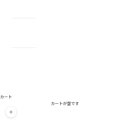
NEWS
お知らせ
ABOUT
私たちについ
て
CONTACT
US
お問い合わせ
アカウント
カート
カートが空です
ズームイン