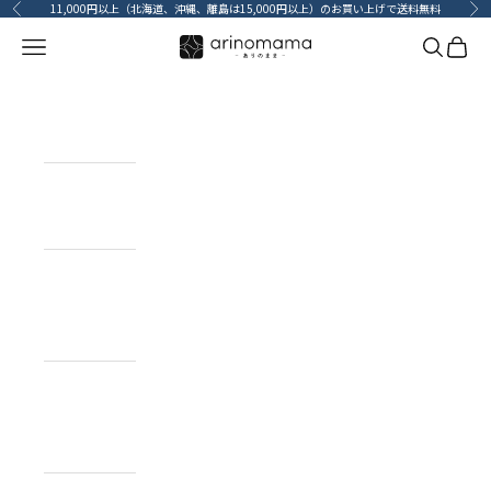
コンテンツへスキップ
11,000円以上（北海道、沖縄、離島は15,000円以上）のお買い上げで送料無料
前へ
次
メニューを開く
検索を開
カート
HOME
ホーム
ITEM
目的で探す
BRAND
ブランドで
探す
TOPICS
カーライフコ
ンテンツ