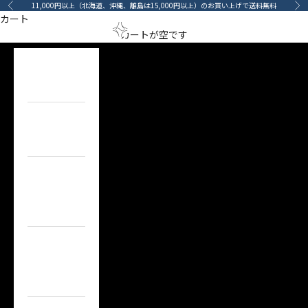
コンテンツへスキップ
11,000円以上（北海道、沖縄、離島は15,000円以上）のお買い上げで送料無料
前へ
次
Created to Enjoy Detailing.
カート
メニューを開く
検索を開
カート
arino‐mama（あ
カートが空です
ULTRACOAT
HOME
MORE
ホーム
ITEM
目的で探す
BRAND
ブランドで
探す
TOPICS
カーライフコ
ンテンツ