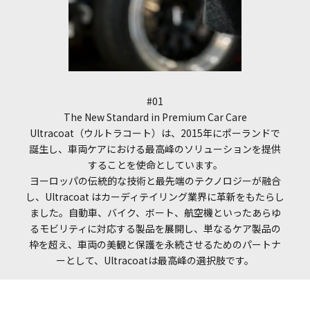
#01
The New Standard in Premium Car Care
Ultracoat（ウルトラコート）は、2015年にポーランドで
誕生し、車両ケアにおける最高峰のソリューションを提供
することを使命としています。
ヨーロッパの伝統的な技術と最先端のテクノロジーが融合
し、Ultracoat はカーディテイリング業界に革新をもたらし
ました。自動車、バイク、ボート、航空機といったあらゆ
るモビリティに対応する製品を展開し、単なるケア製品の
枠を超え、車両の美観と保護を永続させるためのパートナ
ーとして、Ultracoatは最高峰の選択肢です。
I18n Error: Missing interpolatio
I18n Error: Missing interpolati
I18n Error: Missing interpolat