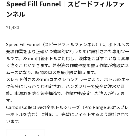
Speed Fill Funnel｜スピードフィルファ
ンネル
セール価格
¥1,480
Speed Fill Funnel（スピードフィルファンネル）は、ボトルへの
充填作業をより正確かつ効率的に行うために設計された専用ツー
ルです。28mm口径ボトルに対応し、液体をこぼすことなく素早
く注ぐことができます。希釈液の作成や詰め替え作業が格段にス
ムーズになり、時間のロスを最小限に抑えます。
スレッド付きの28mmコネクションカラーにより、ボトルのネッ
ク部分にしっかりと固定され、ハンズフリーで安全に注水が可
能。水漏れを防ぐ気密構造で、作業中も安定した注入が行えま
す。
Carbon Collectiveの全ボトルシリーズ（Pro Range 360°スプレ
ーボトルを含む）に対応し、完璧にフィットするよう設計されて
います。
数量を減らす
数量を減らす