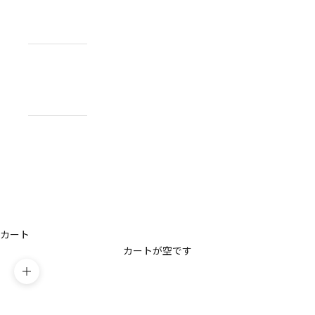
NEWS
お知らせ
ABOUT
私たちについ
て
CONTACT
US
お問い合わせ
アカウント
カート
カートが空です
ズームイン