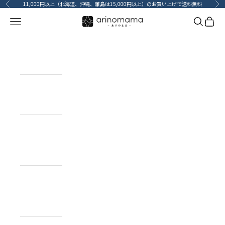
コンテンツへスキップ
11,000円以上（北海道、沖縄、離島は15,000円以上）のお買い上げで送料無料
前へ
次
メニューを開く
検索を開
カート
HOME
ホーム
ITEM
目的で探す
BRAND
ブランドで
探す
TOPICS
カーライフコ
ンテンツ