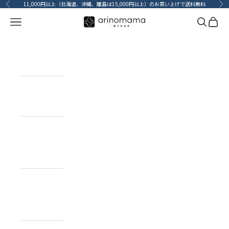
コンテンツへスキップ
11,000円以上（北海道、沖縄、離島は15,000円以上）のお買い上げで送料無料
前へ
次
メニューを開く
検索を開
カート
HOME
ホーム
ITEM
目的で探す
BRAND
ブランドで
探す
TOPICS
カーライフコ
ンテンツ