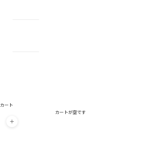
NEWS
お知らせ
ABOUT
私たちについ
て
CONTACT
US
お問い合わせ
アカウント
カート
カートが空です
ズームイン