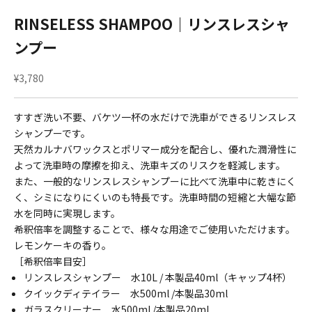
RINSELESS SHAMPOO｜リンスレスシャ
ンプー
セール価格
¥3,780
すすぎ洗い不要、
バケツ一杯の水だけで洗車ができるリンスレス
シャンプーです。
天然カルナバワックスとポリマー成分を配合し、
優れた潤滑性に
よって洗車時の摩擦を抑え、
洗車キズのリスクを軽減します。
また、
一般的なリンスレスシャンプーに比べて洗車中に乾きにく
く、
シミになりにくいのも特長です。洗車時間の短縮と大幅な節
水を同時に実現します。
希釈倍率を調整することで、様々な用途でご使用いただけます。
レモンケーキの香り。
［希釈倍率目安］
リンスレスシャンプー 水10L / 本製品40ml（キャップ4杯）
クイックディテイラー 水500ml
/本製品30ml
ガラスクリーナー 水500ml
/本製品20ml