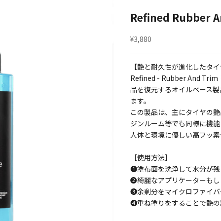
Refined Rubb
セール価格
¥3,880
【艶と耐久性が進化したタイ
Refined - Rubber 
品を復元するオイルベース製
ます。
この製品は、主にタイヤの艶
ジンルーム等でも同様に機能
人体と環境に優しい高フッ素
［使用方法］
❶塗布面を洗浄して水分が残
❷綺麗なアプリケーターもし
❸余剰分をマイクロファイバ
❹重ね塗りをすることで艶の