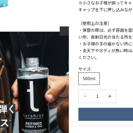
※小さなお子様が誤ってキャ
キャップを下に押し込みなが
［使用上の注意］
・保管の際は、必ず容器を密
い所、直射日光の当たる所を
・お子様の手の届かない所に
・炎天下やボディが熱い時は
ください。
サイズ:
500ml
数量を減らす
数量を減らす