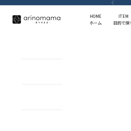
コンテンツへスキップ
前へ
HOME
ITEM
ホーム
目的で探
HOME
ホーム
ITEM
目的で探す
BRAND
ブランドで探す
TOPICS
カーライフコンテンツ