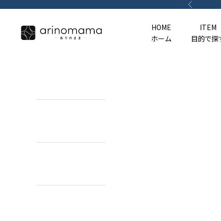
コンテンツへスキップ
前へ
HOME
ITEM
ホーム
目的で探
HOME
ホーム
ITEM
目的で探す
BRAND
ブランドで探す
TOPICS
カーライフコンテンツ