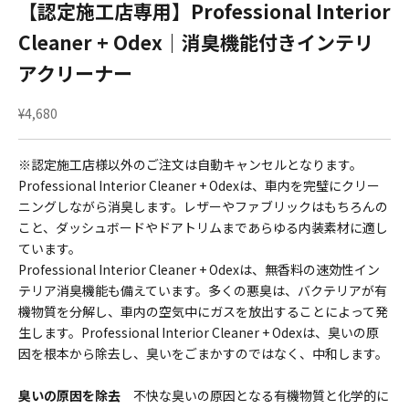
【認定施工店専用】Professional Interior
Cleaner + Odex｜消臭機能付きインテリ
アクリーナー
セール価格
¥4,680
※認定施工店様以外のご注文は自動キャンセルとなります。
Professional Interior Cleaner + Odexは、車内を完璧にクリー
ニングしながら消臭します。レザーやファブリックはもちろんの
こと、ダッシュボードやドアトリムまであらゆる内装素材に適し
ています。
Professional Interior Cleaner + Odex
は、無香料の速効性イン
テリア消臭機能も備えています。多くの悪臭は、バクテリアが有
機物質を分解し、車内の空気中にガスを放出することによって発
生します。
Professional Interior Cleaner + Odex
は、臭いの原
因を根本から除去し、臭いをごまかすのではなく、中和します。
臭いの原因を除去
不快な臭いの原因となる有機物質と化学的に