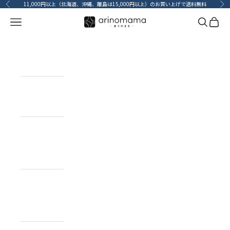
コンテンツへスキップ
11,000円以上（北海道、沖縄、離島は15,000円以上）のお買い上げで送料無料
前へ
次
メニューを開く
検索を開
カート
HOME
ホーム
ITEM
目的で探す
BRAND
ブランドで
探す
TOPICS
カーライフコ
ンテンツ