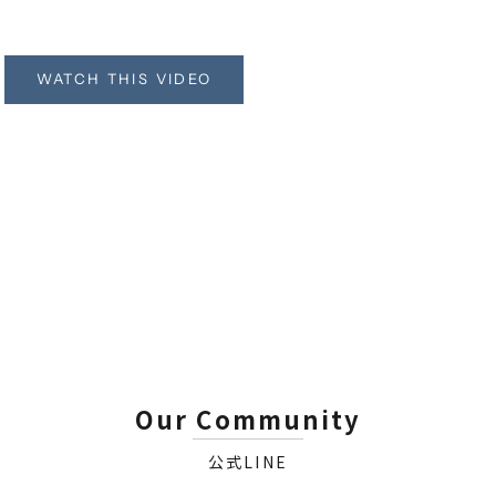
or Cleaner + Odex
WATCH THIS VIDEO
Our Community
公式LINE