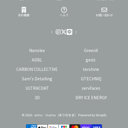
会社概要
ヘルプ
お問い合わせ
Nanolex
GreenX
ADBL
geist.
CARBON COLLECTIVE
tershine
Sam’s Detailing
GTECHNIQ
ULTRACOAT
servFaces
3D
DRY ICE ENERGY
© 2026 - arino‐mama（ありのまま） Powered by Shopify