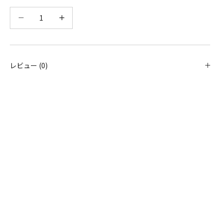
数量を減らす
数量を減らす
レビュー (0)
消臭機能付きインテリアク
リーナー
Professional Interi