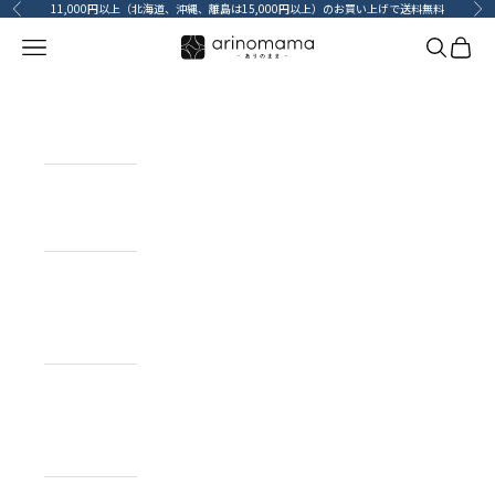
コンテンツへスキップ
11,000円以上（北海道、沖縄、離島は15,000円以上）のお買い上げで送料無料
前へ
次
メニューを開く
検索を開
カート
HOME
ホーム
ITEM
目的で探す
BRAND
ブランドで
探す
TOPICS
カーライフコ
ンテンツ