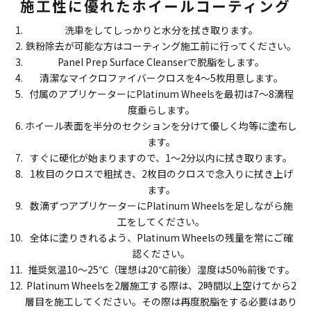
施工性に優れたホイールコーティング
洗車をしてしっかりと水分を拭き取ります。
鉄粉除去が可能な方はコーティング施工前に行ってください。
Panel Prep Surface Cleanserで脱脂をします。
清潔なマイクロファイバークロスを4〜5枚用意します。
付属のアプリケーターにPlatinum Wheelsを最初は7〜8滴程
度垂らします。
ホイール表面を半分のセクションを分けて優しく均等に塗布し
ます。
すぐに硬化が始まりますので、1〜2分以内に拭き取ります。
1枚目のクロスで粗拭き、2枚目のクロスで念入りに拭き上げ
ます。
数滴ずつアプリケーターにPlatinum Wheelsを足しながら施
工をしてください。
全体に塗りきれるよう、Platinum Wheelsの残量を常にご確
認ください。
推奨気温10〜25℃（理想は20℃前後）湿度は50%前後です。
Platinum Wheelsを2層施工する際は、2時間以上空けてから2
層目を施工してください。その際は再度脱脂をする必要はあり