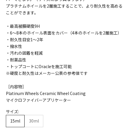
プラチナムホイールを2層施工することで、より耐久性を高める
ことができます。
・最高被膜硬度9H
・6〜8本のホイール表面をカバー（4本のホイールを2層施工）
・耐久性目安1〜2年
・撥水性
・汚れの固着を軽減
・耐薬品性
・トップコートにOracleを施工可能
※硬度と耐久性はメーカー公表の参考値です
［内容物］
Platinum Wheels Ceramic Wheel Coating
マイクロファイバーアプリケーター
サイズ:
15ml
30ml