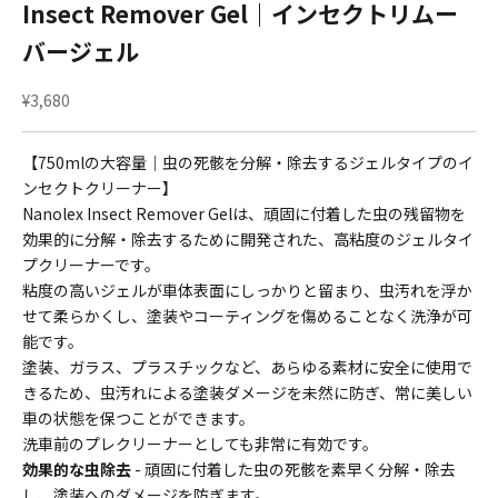
Insect Remover Gel｜インセクトリムー
バージェル
セール価格
¥3,680
【750mlの大容量｜虫の死骸を分解・除去するジェルタイプのイ
ンセクトクリーナー】
Nanolex Insect Remover Gelは、頑固に付着した虫の残留物を
効果的に分解・除去するために開発された、高粘度のジェルタイ
プクリーナーです。
粘度の高いジェルが車体表面にしっかりと留まり、虫汚れを浮か
せて柔らかくし、塗装やコーティングを傷めることなく洗浄が可
能です。
塗装、ガラス、プラスチックなど、あらゆる素材に安全に使用で
きるため、虫汚れによる塗装ダメージを未然に防ぎ、常に美しい
車の状態を保つことができます。
洗車前のプレクリーナーとしても非常に有効です。
効果的な虫除去
- 頑固に付着した虫の死骸を素早く分解・除去
し、塗装へのダメージを防ぎます。