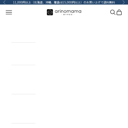
コンテンツへスキップ
11,000円以上（北海道、沖縄、離島は15,000円以上）のお買い上げで送料無料
前へ
次
メニューを開く
検索を開
カート
HOME
ホーム
ITEM
目的で探す
BRAND
ブランドで
探す
TOPICS
カーライフコ
ンテンツ