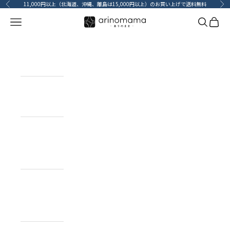
コンテンツへスキップ
11,000円以上（北海道、沖縄、離島は15,000円以上）のお買い上げで送料無料
前へ
次
メニューを開く
検索を開
カート
HOME
ホーム
ITEM
目的で探す
BRAND
ブランドで
探す
TOPICS
カーライフコ
ンテンツ