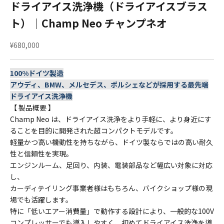
ドライアイス洗浄機（ドライアイスブラス
ト）｜Champ Neo チャンプネオ
セール価格
¥680,000
100%ドイツ製造
アウディ、BMW、メルセデス、ポルシェなどが採用する最先端
ドライアイス洗浄機
【 製品概要 】
Champ Neo は、ドライアイス洗浄をより手軽に、より身近にす
ることを目的に開発された超コンパクトモデルです。
軽量かつ高い機動性を持ちながら、ドイツ製ならではの高い耐久
性と信頼性を実現。
エンジンルーム、足回り、内装、電装部品など幅広い対象に対応
し、
カーディテイリング事業者様はもちろん、バイクショップ様の現
場でも活躍します。
特に「低いエアー消費量」で動作する設計により、一般的な100V
コンプレッサーでも導入しやすく、初めてドライアイス洗浄を導