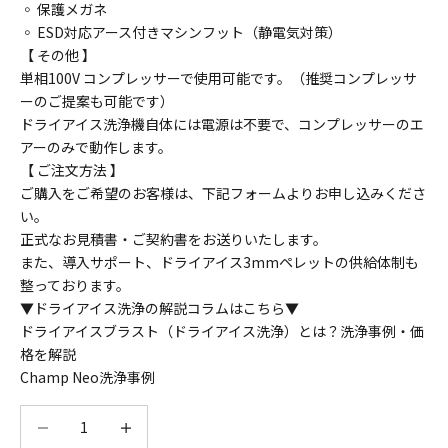
◦ 保護メガネ
◦ ESD対応アース付きマシンフット（静電気対策）
【 その他 】
単相100V コンプレッサーで使用可能です。（推奨コンプレッサ
ーのご提案も可能です）
ドライアイス洗浄機自体には電源は不要で、コンプレッサーのエ
アーのみで動作します。
【 ご注文方法 】
ご購入をご希望のお客様は、下記フォームよりお申し込みくださ
い。
正式なお見積書・ご契約書をお送りいたします。
また、導入サポート、ドライアイス3mmペレットの供給体制も
整っております。
▼ドライアイス洗浄の解説コラムはこちら▼
ドライアイスブラスト（ドライアイス洗浄）とは？洗浄事例・価
格を解説
Champ Neo洗浄事例
数量を減らす
数量を減らす