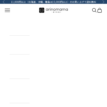
コンテンツへスキップ
11,000円以上（北海道、沖縄、離島は15,000円以上）のお買い上げで送料無料
前へ
次
メニューを開く
検索を開
カート
HOME
ホーム
ITEM
目的で探す
BRAND
ブランドで
探す
TOPICS
カーライフコ
ンテンツ