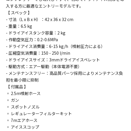
入する方に最適なエントリーモデルです。
【 スペック 】
- 寸法（L x B x H）：42 x 36 x 32 cm
- 重量：6.5 kg
-
ドライアイス
タンク容量
：2 kg
-
作動空気圧力
：
0.2-0.6MPa
- ドライアイス消費量：6-15 kg/h
（噴射圧力による）
-
圧縮空気消費量
：150 - 250 l/min
- ドライアイスサイズ：3mmドライアイスペレット
-
駆動方式：エアー駆動（本体電源不要）
- メンテナンスフリー：高品質パーツ採用によりメンテナンス負
担を最小限に抑制
【 付属品 】
◦ 2.5m噴射ホース
◦
ガン
◦ スポットノズル
◦ レギュレーターフィルターキット
◦ 7mエアホース
◦ アイススコップ