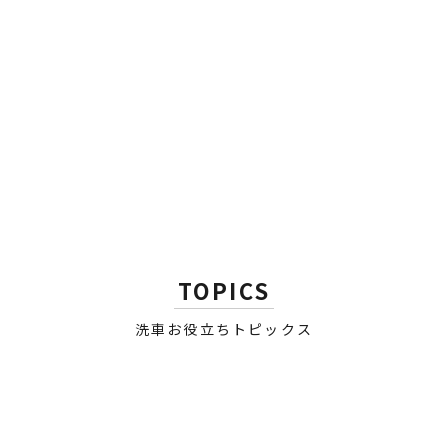
NANOLEX
NANOLEX
Trim Rejuvenator｜未塗装
【認定施工店専用】
樹脂艶出し剤
Professional Engine Bay
Dressing｜エンジンルーム
セール価格
通常価格
¥3,852
¥4,280
ドレッシング
セール価格
¥4,780
TOPICS
洗車お役立ちトピックス