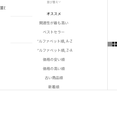
並び替え
NEWS
並び替え
お知らせ
オススメ
関連性が最も高い
ABOUT
私たちについ
ベストセラー
て
アルファベット順, A-Z
アルファベット順, Z-A
CONTACT
US
価格の安い順
お問い合わせ
価格の高い順
古い商品順
アカウント
新着順
売り切れ