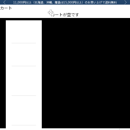
コンテンツへスキップ
11,000円以上（北海道、沖縄、離島は15,000円以上）のお買い上げで送料無料
前へ
次
カート
specified
メニューを開く
検索を開
カート
arino‐mama（あ
カートが空です
Category
HOME
ホーム
ITEM
目的で探す
BRAND
ブランドで
探す
TOPICS
カーライフコ
ンテンツ