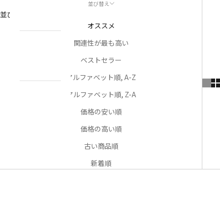
並び替え
NEWS
並び替え
お知らせ
オススメ
関連性が最も高い
ABOUT
私たちについ
ベストセラー
て
アルファベット順, A-Z
アルファベット順, Z-A
CONTACT
US
価格の安い順
お問い合わせ
価格の高い順
古い商品順
アカウント
新着順