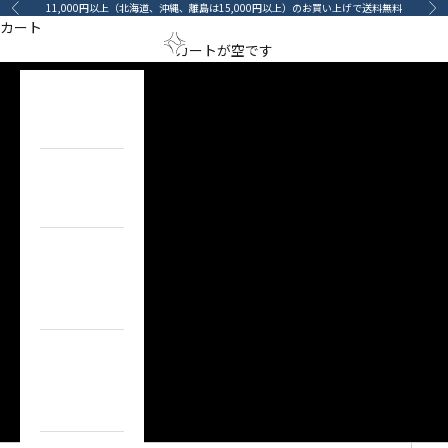
コンテンツへスキップ
11,000円以上（北海道、沖縄、離島は15,000円以上）のお買い上げで送料無料
前へ
次
カート
specified
メニューを開く
検索を開
カート
arino‐mama（あ
カートが空です
Category
HOME
ホーム
ITEM
目的で探す
BRAND
ブランドで
探す
TOPICS
カーライフコ
ンテンツ