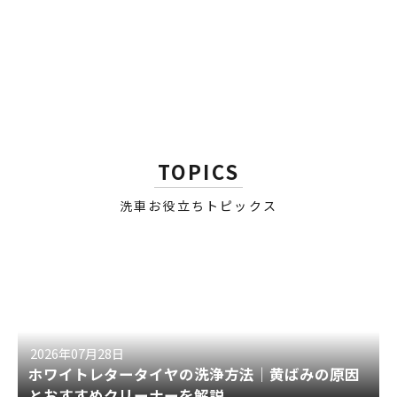
｜防錆スプレー
Limited Edition｜クイック
ディテイラー（限定版）
セール価格
¥4,880
セール価格
¥3,980
TOPICS
洗車お役立ちトピックス
2026年07月28日
ホワイトレタータイヤの洗浄方法｜黄ばみの原因
とおすすめクリーナーを解説