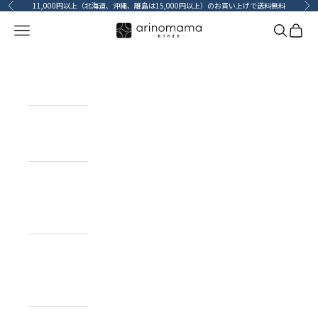
コンテンツへスキップ
11,000円以上（北海道、沖縄、離島は15,000円以上）のお買い上げで送料無料
前へ
次
メニューを開く
検索を開
カート
HOME
ホーム
ITEM
目的で探す
BRAND
ブランドで
探す
TOPICS
カーライフコ
ンテンツ