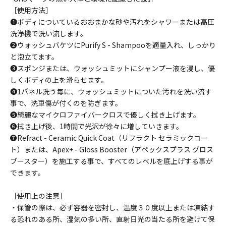
［使用方法］
❶ボディについているおおまかな砂や汚れをシャワーまたは高圧
洗浄機で洗い流します。
❷ウォッシュバケツにPurify S - Shampooを適量入れ、しっかり
と泡立てます。
❸スポンジまたは、ウォッシュミットにシャンプー液を浸し、優
しくボディの上を滑らせます。
❹1パネル洗う毎に、ウォッシュミットについた汚れを洗い流す
事で、洗車傷が付くのを防ぎます。
❺綺麗なマイクロファイバークロスで優しく拭き上げます。
❻拭き上げ後、1時間で光沢が徐々に増していきます。
❼Refract - Ceramic Quick Coat（リフラクト セラミックコー
ト）または、Apex+ - Gloss Booster（アペックスプラス グロス
ブースター）を施工する事で、すべてのレベルを底上げする事が
できます。
［使用上の注意］
・保管の際は、必ず容器を密封し、温度３０度以上または凍結す
る恐れのある所、湿気の多い所、直射日光の当たる所を避けて保