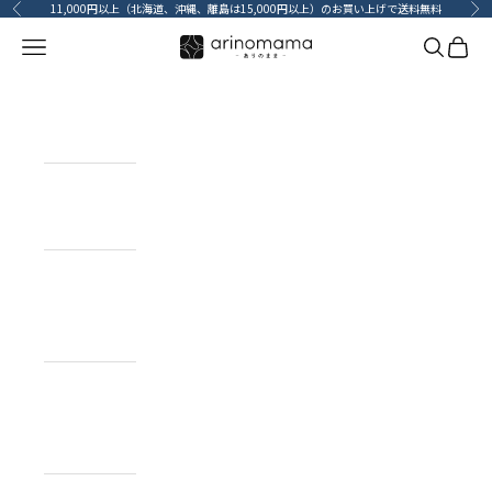
コンテンツへスキップ
11,000円以上（北海道、沖縄、離島は15,000円以上）のお買い上げで送料無料
前へ
次
メニューを開く
検索を開
カート
HOME
ホーム
ITEM
目的で探す
BRAND
ブランドで
探す
TOPICS
カーライフコ
ンテンツ