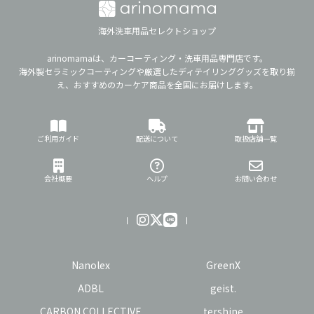
海外洗車用品セレクトショップ
arinomamaは、カーコーティング・洗車用品専門店です。
海外製セラミックコーティングや厳選したディテイリンググッズを取り揃
え、おすすめのカーケア商品を全国にお届けします。
ご利用ガイド
配送について
取扱店舗一覧
会社概要
ヘルプ
お問い合わせ
Nanolex
GreenX
ADBL
geist.
CARBON COLLECTIVE
tershine