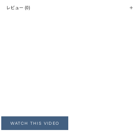
レビュー (0)
次世代セラミックシャンプ
ー
Purify S
WATCH THIS VIDEO