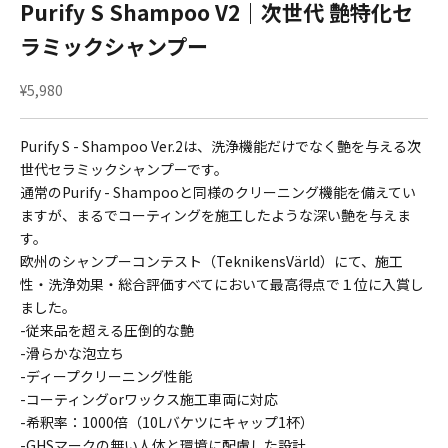
Purify S Shampoo V2｜次世代 艶特化セ
ラミックシャンプー
セール価格
¥5,980
Purify S - Shampoo Ver.2は、洗浄機能だけでなく艶を与える次
世代セラミックシャンプーです。
通常のPurify - Shampooと同様のクリーニング機能を備えてい
ますが、まるでコーティングを施工したような深い艶を与えま
す。
欧州のシャンプーコンテスト（TeknikensVärld）にて、施工
性・洗浄効果・総合評価すべてにおいて最高得点で１位に入賞し
ました。
-従来品を超える圧倒的な艶
-滑らかな泡立ち
-ディープクリーニング性能
-コーティングorワックス施工車両に対応
-希釈率：1000倍（10Lバケツにキャップ1杯）
-GHSマークの無い人体と環境に配慮した設計