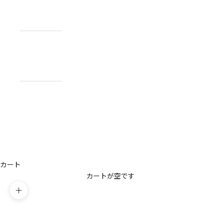
NEWS
お知らせ
ABOUT
私たちについ
て
CONTACT
US
お問い合わせ
アカウント
カート
カートが空です
ズームイン