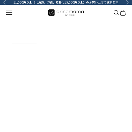
コンテンツへスキップ
11,000円以上（北海道、沖縄、離島は15,000円以上）のお買い上げで送料無料
前へ
次
メニューを開く
検索を開
カート
HOME
ホーム
ITEM
目的で探す
BRAND
ブランドで
探す
TOPICS
カーライフコ
ンテンツ