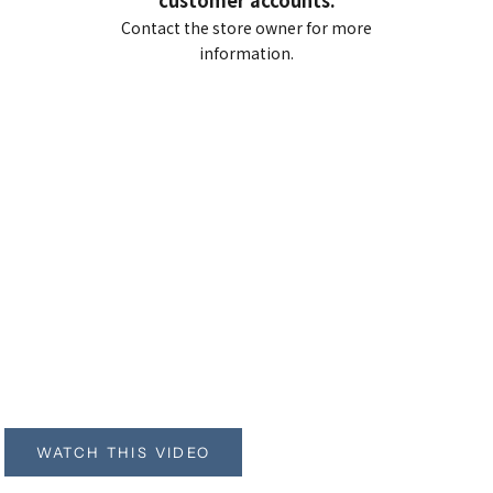
customer accounts.
Contact the store owner for more
information.
超撥水セラミックコーティ
ング
ProCoat
WATCH THIS VIDEO