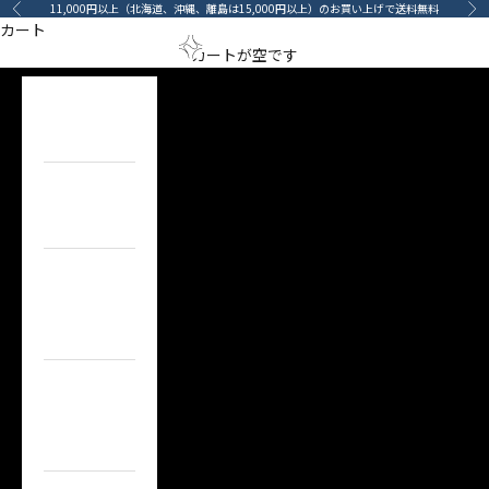
コンテンツへスキップ
11,000円以上（北海道、沖縄、離島は15,000円以上）のお買い上げで送料無料
前へ
次
Created to Enjoy Detailing.
カート
メニューを開く
検索を開
カート
arino‐mama（あ
カートが空です
ULTRACOAT
HOME
MORE
ホーム
ITEM
目的で探す
BRAND
ブランドで
探す
TOPICS
カーライフコ
ンテンツ