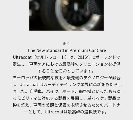
#01
The New Standard in Premium Car Care
Ultracoat（ウルトラコート）は、2015年にポーランドで
誕生し、車両ケアにおける最高峰のソリューションを提供
することを使命としています。
ヨーロッパの伝統的な技術と最先端のテクノロジーが融合
し、Ultracoat はカーディテイリング業界に革新をもたらし
ました。自動車、バイク、ボート、航空機といったあらゆ
るモビリティに対応する製品を展開し、単なるケア製品の
枠を超え、車両の美観と保護を永続させるためのパートナ
ーとして、Ultracoatは最高峰の選択肢です。
I18n Error: Missing interpolatio
I18n Error: Missing interpolati
I18n Error: Missing interpolat