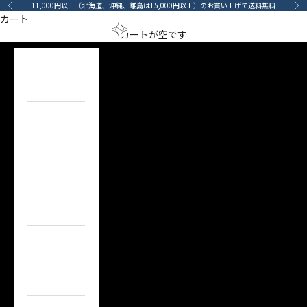
コンテンツへスキップ
11,000円以上（北海道、沖縄、離島は15,000円以上）のお買い上げで送料無料
前へ
次
Innovation Car Care and Coating Products
カート
メニューを開く
検索を開
カート
arino‐mama（あ
カートが空です
servFaces
HOME
MORE
ホーム
ITEM
目的で探す
BRAND
ブランドで
探す
TOPICS
カーライフコ
ンテンツ