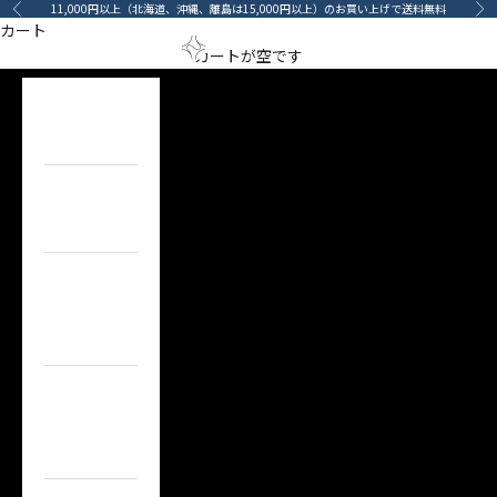
コンテンツへスキップ
11,000円以上（北海道、沖縄、離島は15,000円以上）のお買い上げで送料無料
前へ
次
カート
Revolutionize Your Car Care
メニューを開く
検索を開
カート
arino‐mama（あ
カートが空です
RIMMATS
HOME
ホーム
ITEM
目的で探す
BRAND
ブランドで
探す
TOPICS
カーライフコ
ンテンツ