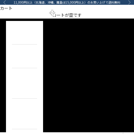
コンテンツへスキップ
11,000円以上（北海道、沖縄、離島は15,000円以上）のお買い上げで送料無料
前へ
次
カート
セラミックコーティング
メニューを開く
検索を開
カート
arino‐mama（あ
カートが空です
Ceramic Coatings
HOME
ホーム
ITEM
目的で探す
BRAND
ブランドで
探す
TOPICS
カーライフコ
ンテンツ