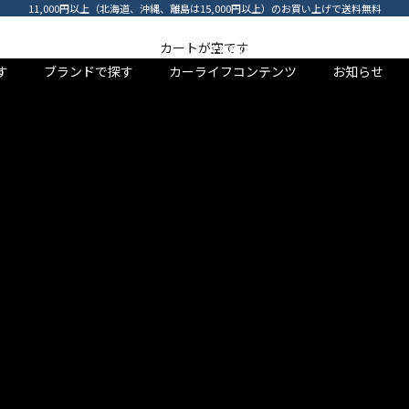
11,000円以上（北海道、沖縄、離島は15,000円以上）のお買い上げで送料無料
Find Your Style
カートが空です
BRAND
TOPICS
NEWS
arinomama original line
す
ブランドで探す
カーライフコンテンツ
お知らせ