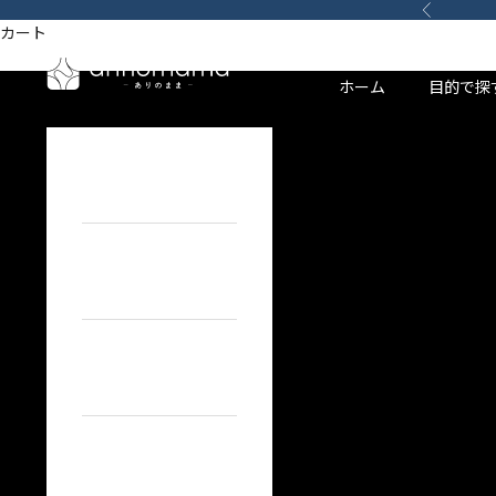
コンテンツへスキップ
前へ
カート
HOME
ITEM
arino‐mama（ありのまま）
ホーム
目的で探
HOME
ホーム
ITEM
目的で探す
BRAND
ブランドで探す
TOPICS
カーライフコンテンツ