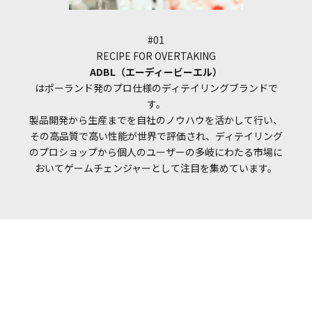
#01
RECIPE FOR OVERTAKING
ADBL（エーディービーエル）
はポーランド発のプロ仕様のディテイリングブランドで
す。
製品開発から生産までを自社のノウハウを活かして行い、
その高品質で高い性能が世界で評価され、ディテイリング
のプロショップから個人のユーザーの多岐にわたる市場に
おいてゲームチェンジャーとして注目を集めています。
I18n Error: Missing interpolatio
I18n Error: Missing interpolati
I18n Error: Missing interpolat
NEW ITEM