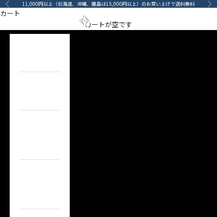
コンテンツへスキップ
11,000円以上（北海道、沖縄、離島は15,000円以上）のお買い上げで送料無料
前へ
次
カート
RECIPE FOR OVERTAKING
メニューを開く
検索を開
カート
arino‐mama（あ
カートが空です
ADBL
HOME
ホーム
ITEM
目的で探す
BRAND
ブランドで
探す
TOPICS
カーライフコ
ンテンツ