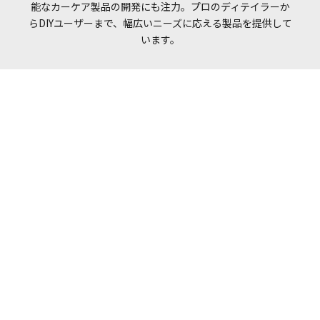
能なカーケア製品の開発にも注力。プロのディテイラーか
らDIYユーザーまで、幅広いニーズに応える製品を提供して
います。
I18n Error: Missing interpolatio
I18n Error: Missing interpolati
I18n Error: Missing interpolat
NEW ITEM
新商品