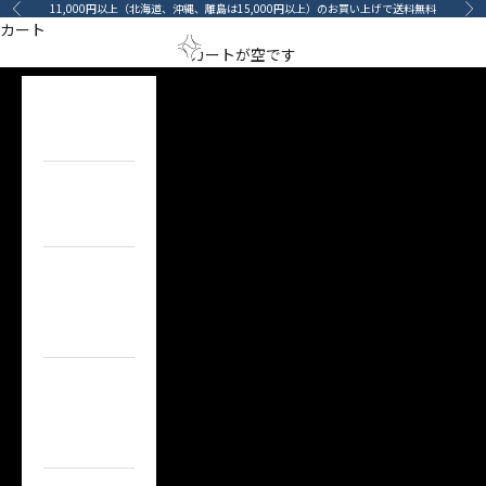
コンテンツへスキップ
11,000円以上（北海道、沖縄、離島は15,000円以上）のお買い上げで送料無料
前へ
次
カート
メニューを開く
検索を開
カート
arino‐mama（あ
カートが空です
HOME
ホーム
ITEM
目的で探す
BRAND
ブランドで
探す
TOPICS
カーライフコ
ンテンツ